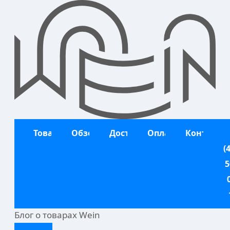
Перейти
к
содержимому
Товары
Обзоры
Доставка
Оплата
Контакты
(
5
Блог о товарах Wein